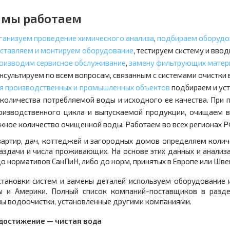
 мы работаем
ганизуем проведение химического анализа
,
подбираем оборудо
ставляем и монтируем оборудование
, тестируем систему и ввод
оизводим сервисное обслуживание
,
замену фильтрующих матери
нсультируем по всем вопросам, связанным с системами очистк
я производственных и промышленных объектов
подбираем и уст
 количества потребляемой воды и исходного ее качества. При
оизводственного цикла и выпускаемой продукции, очищаем 
жное количество очищенной воды. Работаем во всех регионах Р
вартир, дач, коттеджей и загородных домов определяем колич
аздачи и числа проживающих. На основе этих данных и анализ
о нормативов СанПиН, либо до норм, принятых в Европе или Шве
становки систем и замены деталей используем оборудование 
ы и Америки. Полный список компаний-поставщиков в разд
мы водоочистки, установленные другими компаниями.
достижение — чистая вода