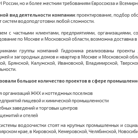
 России, но и более жестким требованиям Евросоюза и Всемирн
ной вид деятельности компании
: проектирование, подбор об
т систем водоподготовки любой сложности.
аем с частными клиентами, предприятиями, организациями, с
ование по Москве и Московской области, возможна доставка в 
дниками группы компаний Гидроника реализованы проекты 
жей и загородных домов и квартир в Москве и Московской облас
кой, Брянской, Калужской, Ивановской, Владимирской, Тверс
ьности.
зовали большое количество проектов в сфере промышленн
я организаций ЖКХ и коттеджных поселков
едприятий пищевой и химической промышленности
ебных заведений и торговых центров
щежитий и отелей
системы водоочистки стоят на крупных промышленных и социал
ярском крае, в Кировской, Кемеровской, Челябинской, Новосиби