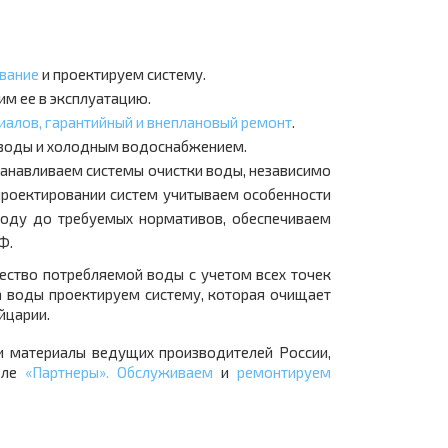
вание
и проектируем систему.
им ее в эксплуатацию.
алов, гарантийный и внеплановый ремонт
.
и воды и холодным водоснабжением.
анавливаем системы очистки воды, независимо
 проектировании систем учитываем особенности
воду до требуемых нормативов, обеспечиваем
Ф.
ество потребляемой воды с учетом всех точек
а воды проектируем систему, которая очищает
йцарии.
и материалы ведущих производителей России,
еле
«Партнеры»
.
Обслуживаем
и
ремонтируем