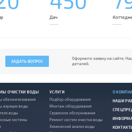
20
450
7
ир
Дач
Коттедж
Оформите заявку на сайте. На
ЗАДАТЬ ВОПРОС
деталей.
МЫ ОЧИСТКИ ВОДЫ
УСЛУГИ
О КОМПА
ы обезжелезивания
Подбор оборудования
НАШИ РА
ы аэрации воды
Монтаж оборудования
СПЕЦПРЕ
тели воды
Сервисное обслуживание
ИНФОРМ
ксные системы
Ремонт систем очистки воды
и
Химический анализ воды
КОНТАКТ