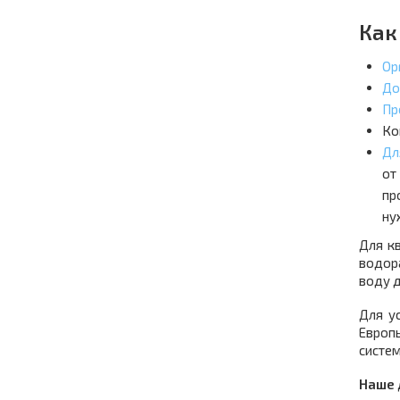
Как
Ор
До
Пр
Ко
Дл
от
пр
ну
Для к
водор
воду д
Для у
Европ
систе
Наше 