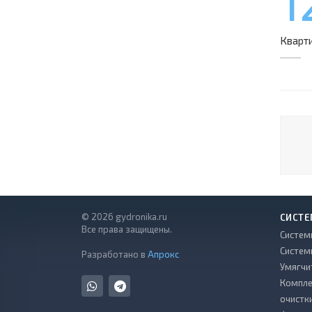
1
Кварт
© 2026 gydronika.ru
СИСТЕ
Все права защищены.
Систем
Систем
Разработано в
Апрокс
Умягчи
Компле
очистк