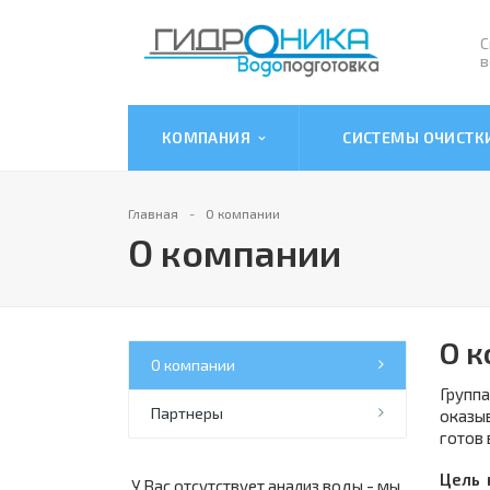
С
в
КОМПАНИЯ
СИСТЕМЫ ОЧИСТ
Главная
О компании
О компании
О к
О компании
Групп
Партнеры
оказы
готов 
Цель 
У Вас отсутствует анализ воды - мы