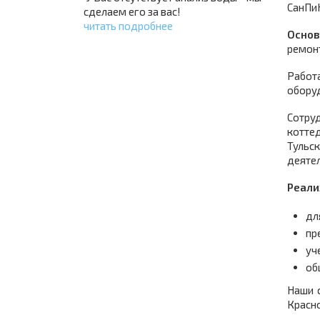
СанПиН
сделаем его за вас!
читать подробнее
Основ
ремон
Работ
оборуд
Сотру
коттед
Тульс
деятел
Реали
дл
пр
уч
об
Наши 
Красно