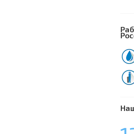
Раб
Рос
Наш