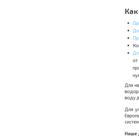
Как
Ор
До
Пр
Ко
Дл
от
пр
ну
Для к
водор
воду д
Для у
Европ
систе
Наше 