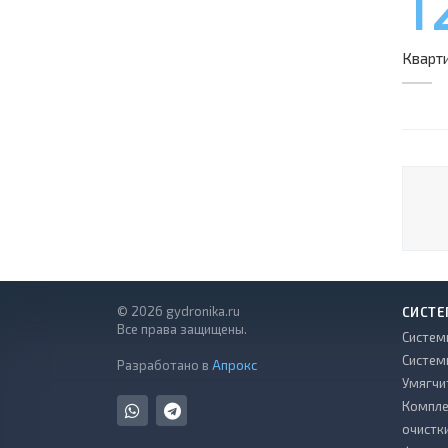
1
Кварт
© 2026 gydronika.ru
СИСТЕ
Все права защищены.
Систем
Систем
Разработано в
Апрокс
Умягчи
Компле
очистк