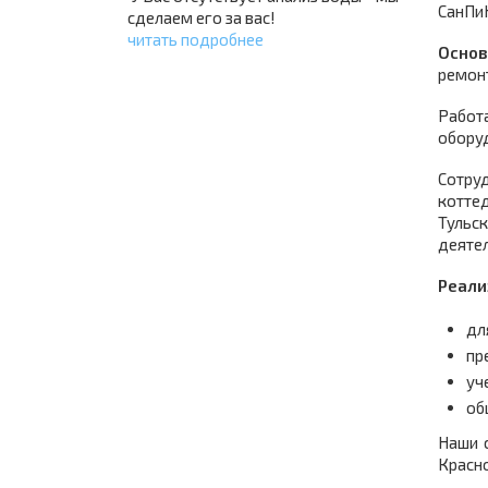
СанПиН
сделаем его за вас!
читать подробнее
Основ
ремон
Работ
оборуд
Сотру
коттед
Тульс
деятел
Реали
дл
пр
уч
об
Наши 
Красно