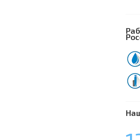
Раб
Рос
Наш