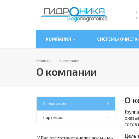
С
в
КОМПАНИЯ
СИСТЕМЫ ОЧИСТ
Главная
О компании
О компании
О к
О компании
Групп
Партнеры
оказы
готов 
Цель 
У Вас отсутствует анализ воды - мы