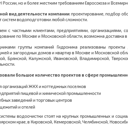
 России, но и более жестким требованиям Евросоюза и Всемирн
ной вид деятельности компании
: проектирование, подбор об
т систем водоподготовки любой сложности.
аем с частными клиентами, предприятиями, организациями, с
ование по Москве и Московской области, возможна доставка в 
дниками группы компаний Гидроника реализованы проекты 
жей и загородных домов и квартир в Москве и Московской облас
кой, Брянской, Калужской, Ивановской, Владимирской, Тверс
ьности.
зовали большое количество проектов в сфере промышленн
я организаций ЖКХ и коттеджных поселков
едприятий пищевой и химической промышленности
ебных заведений и торговых центров
щежитий и отелей
системы водоочистки стоят на крупных промышленных и социал
ярском крае, в Кировской, Кемеровской, Челябинской, Новосиби