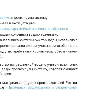
вание
и проектируем систему.
им ее в эксплуатацию.
алов, гарантийный и внеплановый ремонт
.
и воды и холодным водоснабжением.
анавливаем системы очистки воды, независимо
 проектировании систем учитываем особенности
воду до требуемых нормативов, обеспечиваем
Ф.
ество потребляемой воды с учетом всех точек
а воды проектируем систему, которая очищает
йцарии.
и материалы ведущих производителей России,
еле
«Партнеры»
.
Обслуживаем
и
ремонтируем