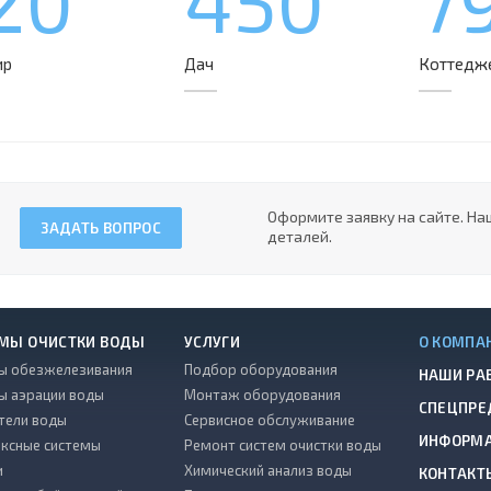
20
450
7
ир
Дач
Коттедж
Оформите заявку на сайте. На
ЗАДАТЬ ВОПРОС
деталей.
МЫ ОЧИСТКИ ВОДЫ
УСЛУГИ
О КОМПА
ы обезжелезивания
Подбор оборудования
НАШИ РА
ы аэрации воды
Монтаж оборудования
СПЕЦПРЕ
тели воды
Сервисное обслуживание
ИНФОРМ
ксные системы
Ремонт систем очистки воды
и
Химический анализ воды
КОНТАКТ