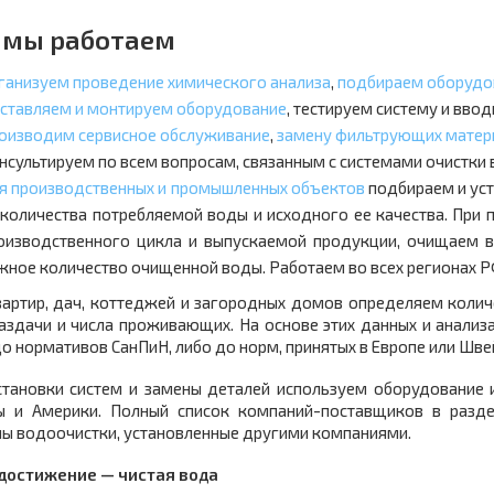
 мы работаем
ганизуем проведение химического анализа
,
подбираем оборудо
ставляем и монтируем оборудование
, тестируем систему и ввод
оизводим сервисное обслуживание
,
замену фильтрующих матери
нсультируем по всем вопросам, связанным с системами очистк
я производственных и промышленных объектов
подбираем и уст
 количества потребляемой воды и исходного ее качества. При
оизводственного цикла и выпускаемой продукции, очищаем 
жное количество очищенной воды. Работаем во всех регионах Р
вартир, дач, коттеджей и загородных домов определяем колич
аздачи и числа проживающих. На основе этих данных и анализ
о нормативов СанПиН, либо до норм, принятых в Европе или Шве
становки систем и замены деталей используем оборудование 
ы и Америки. Полный список компаний-поставщиков в разд
мы водоочистки, установленные другими компаниями.
достижение — чистая вода